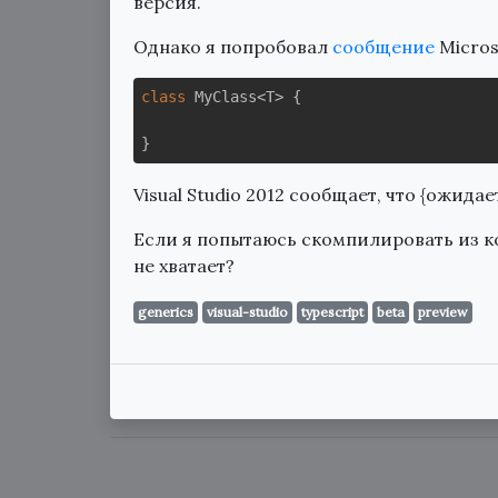
версия.
Однако я попробовал
сообщение
Micros
class
MyClass
<T> {
Visual Studio 2012 сообщает, что {ожида
Если я попытаюсь скомпилировать из ко
не хватает?
generics
visual-studio
typescript
beta
preview