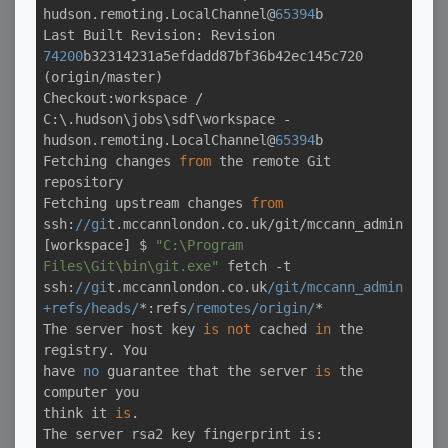
hudson.remoting.LocalChannel@
65394
b

Last Built Revision: Revision 
74200
b32314231a5efdadd87bf36b42ec145c720 
(origin/master)

Checkout:workspace / 
C:\.hudson\jobs\sdf\workspace - 
hudson.remoting.LocalChannel@
65394
b

Fetching changes 
from
 the remote Git 
repository

Fetching upstream changes 
from
ssh:
//gi
t.mccannlondon.co.uk/git/mccann_admin

[workspace] $ 
"C:\Program 
Files\Git\bin\git.exe"
 fetch -t 
ssh:
//gi
t.mccannlondon.co.uk
/git/mccann_admin 
+refs/heads/
*:refs
/remotes/origin/
*

The server host key 
is
not
 cached 
in
 the 
registry. You

have 
no
 guarantee that the server 
is
 the 
computer you

think it 
is
.

The server rsa2 key fingerprint is:
