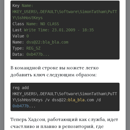
Key
Name: 
HKEY_USERS\.DEFAULT\Software\SimonTatham\PuTT
Y\SshHostKeys
Class
Name: NO CLASS
Last
Write Time: 23.01.2009 - 18:35
Value
0
Name
: 
dss@22:bla_bla.com
Type
: 
REG_SZ
Data
: 
0xb477b...
В командной строке вы можете легко
добавить ключ следующим образом:
reg add 
HKEY_USERS\.DEFAULT\Software\SimonTatham\PuTT
Y\SshHostKeys /v dss@22
:bla_bla
.com /d 
0xb477b
Теперь Хадсон, работающий как служба, идет
счастливо и плавно в репозиторий, где