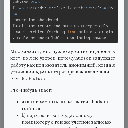
ssh-rsa 
2048
f1:
48
:
2
a:
0
a:d9:
18
:cf:
2
e:f2:
8
c:b3:
25
:
7
f:
34
:d5:
34
Connection abandoned.

fatal: The remote end hung up unexpectedly

ERROR: Problem fetching 
from
 origin / origin 
Мне кажется, мне нужно аутентифицировать
хост, но я не уверен, почему hudson запускает
работу как пользователь анонимный, когда я
установил Администратора как владельца
службы hudson.
Кто-нибудь знает:
a) как изменить пользователя hudson
run? или
b) подключиться к удаленному
компьютеру с той же учетной записью