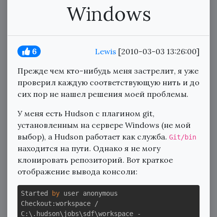
Windows
6
Lewis
[2010-03-03 13:26:00]
Прежде чем кто-нибудь меня застрелит, я уже
проверил каждую соответствующую нить и до
сих пор не нашел решения моей проблемы.
У меня есть Hudson с плагином git,
установленным на сервере Windows (не мой
выбор), а Hudson работает как служба.
Git/bin
находится на пути. Однако я не могу
клонировать репозиторий. Вот краткое
отображение вывода консоли:
Started 
by
 user anonymous

Checkout:workspace / 
C:\.hudson\jobs\sdf\workspace - 