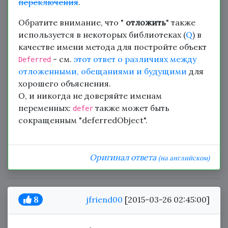
переключения
.
Обратите внимание, что "
отложить
" также
используется в некоторых библиотеках (
Q
) в
качестве имени метода для постройте объект
- см.
этот ответ о различиях между
Deferred
отложенными, обещаниями и будущими
для
хорошего объяснения.
О, и никогда не доверяйте именам
переменных:
также может быть
defer
сокращенным "deferredObject".
Оригинал ответа
(на английском)
8
jfriend00
[2015-03-26 02:45:00]