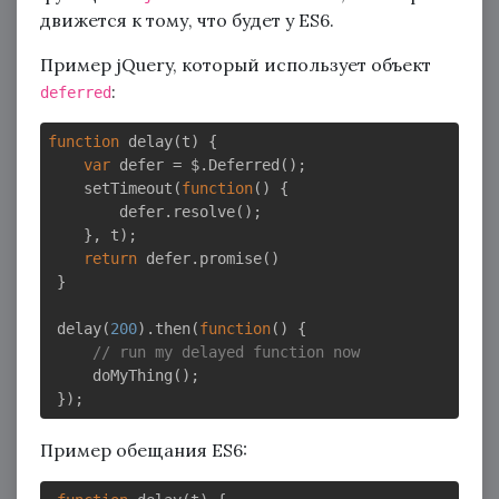
движется к тому, что будет у ES6.
Пример jQuery, который использует объект
:
deferred
function
delay
(
t
) 
{

var
 defer = $.Deferred();

    setTimeout(
function
(
) 
{

        defer.resolve();

    }, t);

return
 defer.promise()

 }

 delay(
200
).then(
function
(
) 
{

// run my delayed function now
     doMyThing();

Пример обещания ES6: