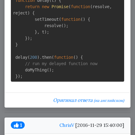
function
delay
(
t
) 
{

return
new
Promise
(
function
(
resolve, 
reject
) 
{

         setTimeout(
function
(
) 
{

             resolve();

         }, t);

     });

 }

 delay(
200
).then(
function
(
) 
{

// run my delayed function now
     doMyThing();

Оригинал ответа
(на английском)
1
ChrisV
[2016-11-29 15:40:00]