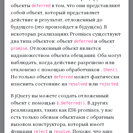
объекты
в том, что они представляют
deferred
собой объект, который представляет
действие и результат, отложенный до
будущего (это произойдет в будущем). В
некоторых реализациях Promises существуют
два типа объектов: объект
и объект
deferred
. Отложенный объект является
promise
надмножеством объекта обещания. Оба могут
наблюдать, когда действие разрешено или
отклонено с помощью обработчиков
.
.then()
Но только объект
может фактически
deferred
изменить состояние на
или
.
resolved
rejected
В jQuery вы можете создать отложенный
объект с помощью
. В других
$.Deferred()
реализациях, таких как ES6 promises, у вас
есть только обеими объектами с обратным
вызовом конструктора, который имеет
функции
и
. Похоже, что мир
reject
resolve