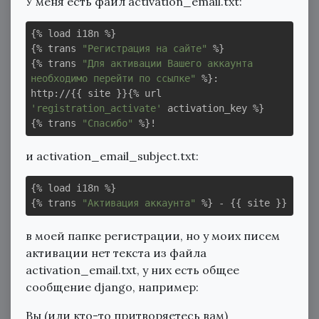
У меня есть файл activation_email.txt:
{% load i18n %}

{% trans 
"Регистрация на сайте"
 %}

{% trans 
"Для активации Вашего аккаунта 
необходимо перейти по ссылке"
 %}:

http://{{ site }}{% url 
'registration_activate'
 activation_key %}

{% trans 
"Спасибо"
и activation_email_subject.txt:
{% load i18n %}

{% trans 
"Активация аккаунта"
в моей папке регистрации, но у моих писем
активации нет текста из файла
activation_email.txt, у них есть общее
сообщение django, например:
Вы (или кто-то притворяетесь вам)