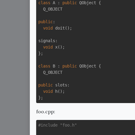
class
A
 :
public
 QObject {

  Q_OBJECT

public
:

void
doit
()
;

signals:

void
x
()
;

};

class
B
 :
public
 QObject {

  Q_OBJECT

public
 slots:

void
h
()
;

foo.cpp:
#
include
"foo.h"