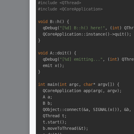
#
include
<QThread>
#
include
<QCoreApplication>
void
 B::h() {

  qDebug(
"[%d] B::h() here!"
, (
int
) QThr
  QCoreApplication::instance()->quit();

}

void
 A::doit() {

  qDebug(
"[%d] emitting..."
, (
int
) QThre
emit 
x
()
;

}

int
main
(
int
 argc, 
char
* argv[])
{

QCoreApplication 
app
(argc, argv)
;

  A a;

  B b;

  QObject::connect(&a, SIGNAL(x()), &b, SLOT(h()));

  QThread t;

  t.start();

  b.moveToThread(&t);
