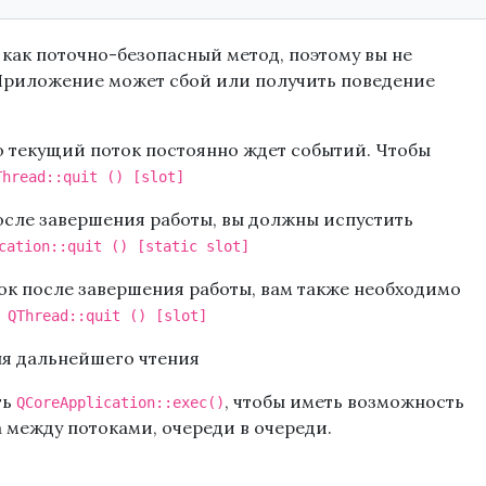
 как поточно-безопасный метод, поэтому вы не
. Приложение может сбой или получить поведение
то текущий поток постоянно ждет событий. Чтобы
Thread::quit () [slot]
осле завершения работы, вы должны испустить
cation::quit () [static slot]
ок после завершения работы, вам также необходимо
 QThread::quit () [slot]
я дальнейшего чтения
ть
, чтобы иметь возможность
QCoreApplication::exec()
 между потоками, очереди в очереди.