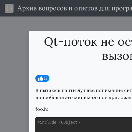
Qt-поток не о
вызов
5
Я пытаюсь найти лучшее понимание сигн
попробовал это минимальное приложен
foo.h:
#
include
<QObject>