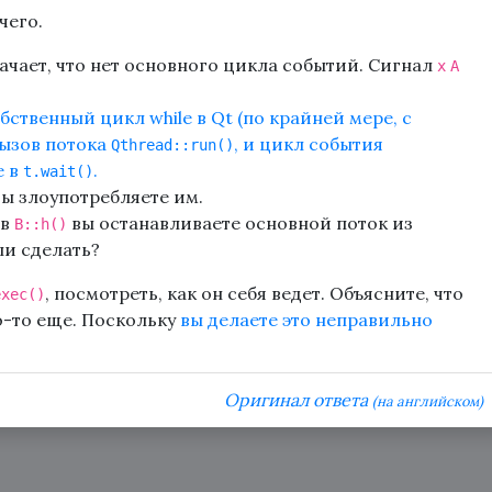
чего.
начает, что нет основного цикла событий. Сигнал
x
A
бственный цикл while в Qt (по крайней мере, с
вызов потока
, и цикл события
Qthread::run()
е в
.
t.wait()
 вы злоупотребляете им.
 в
вы останавливаете основной поток из
B::h()
ели сделать?
, посмотреть, как он себя ведет. Объясните, что
exec()
о-то еще. Поскольку
вы делаете это неправильно
Оригинал ответа
(на английском)