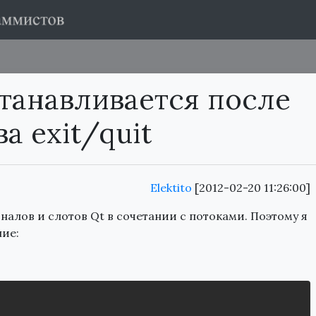
станавливается после
а exit/quit
Elektito
[2012-02-20 11:26:00]
алов и слотов Qt в сочетании с потоками. Поэтому я
ие: