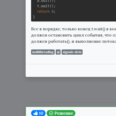
  a.doit();

  t.wait();

return
0
;

Все в порядке, только конец t.wait() в 
должен остановить цикл события, что оз
должен работать(), и выполнение поток
multithreading
qt
signals-slots
10
Решение