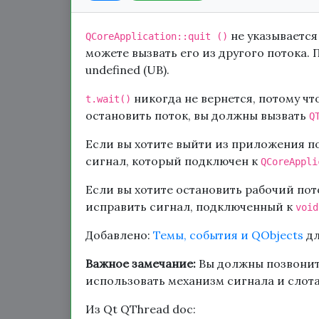
не указывается
QCoreApplication::quit ()
можете вызвать его из другого потока
undefined (UB).
никогда не вернется, потому ч
t.wait()
остановить поток, вы должны вызвать
Q
Если вы хотите выйти из приложения п
сигнал, который подключен к
QCoreAppli
Если вы хотите остановить рабочий пот
исправить сигнал, подключенный к
void
Добавлено:
Темы, события и QObjects
дл
Важное замечание:
Вы должны позвони
использовать механизм сигнала и слота
Из Qt QThread doc: