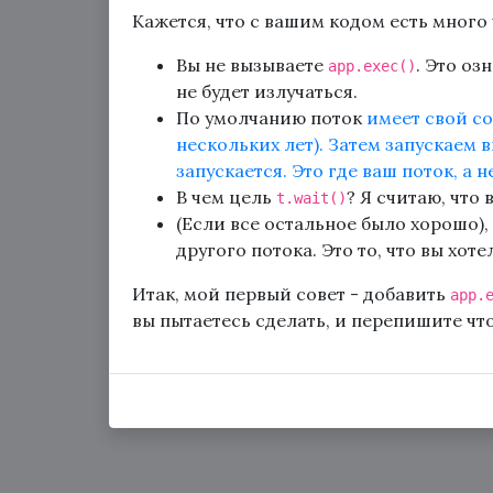
Кажется, что с вашим кодом есть много 
Вы не вызываете
. Это оз
app.exec()
не будет излучаться.
По умолчанию поток
имеет свой со
нескольких лет). Затем запускаем 
запускается. Это где ваш поток, а н
В чем цель
? Я считаю, что
t.wait()
(Если все остальное было хорошо),
другого потока. Это то, что вы хот
Итак, мой первый совет - добавить
app.
вы пытаетесь сделать, и перепишите чт