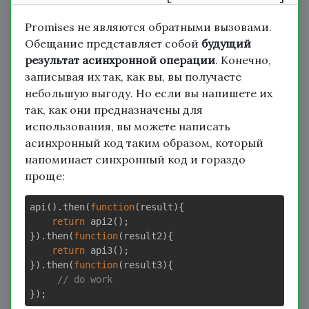
Promises не являются обратными вызовами.
Обещание представляет собой
будущий
результат асинхронной операции
. Конечно,
записывая их так, как вы, вы получаете
небольшую выгоду. Но если вы напишете их
так, как они предназначены для
использования, вы можете написать
асинхронный код таким образом, который
напоминает синхронный код и гораздо
проще:
api().then(
function
(
result
)
{

return
 api2();

}).then(
function
(
result2
)
{

return
 api3();

}).then(
function
(
result3
)
{

// do work