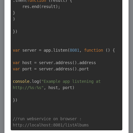
.then(
function
 (
result
) 
{

    res.end(result);

}

)

})

var
 server = app.listen(
8081
, 
function
 (
) 
{

var
var
 port = server.address().port

console
.log(
"Example app listening at 
http://%s:%s"
, host, port)

})

//run webservice on browser : 
http://localhost:8081/listAlbums