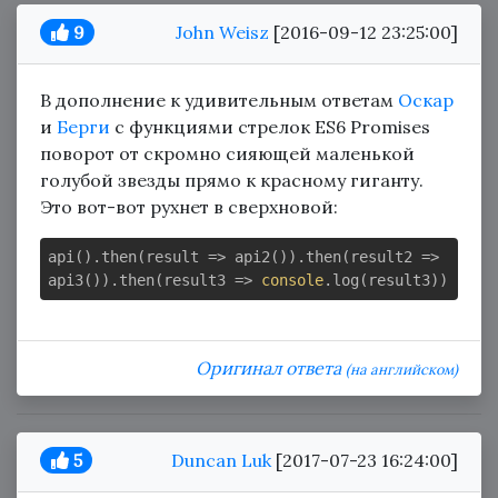
9
John Weisz
[2016-09-12 23:25:00]
В дополнение к удивительным ответам
Оскар
и
Берги
с функциями стрелок ES6 Promises
поворот от скромно сияющей маленькой
голубой звезды прямо к красному гиганту.
Это вот-вот рухнет в сверхновой:
api().then(
result
 =>
 api2()).then(
result2
 =>
api3()).then(
result3
 =>
console
Оригинал ответа
(на английском)
5
Duncan Luk
[2017-07-23 16:24:00]