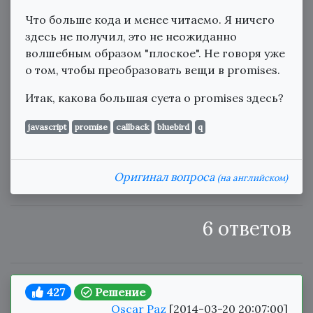
Что больше кода и менее читаемо. Я ничего
здесь не получил, это не неожиданно
волшебным образом "плоское". Не говоря уже
о том, чтобы преобразовать вещи в promises.
Итак, какова большая суета о promises здесь?
javascript
promise
callback
bluebird
q
Оригинал вопроса
(на английском)
6 ответов
427
Решение
Oscar Paz
[2014-03-20 20:07:00]