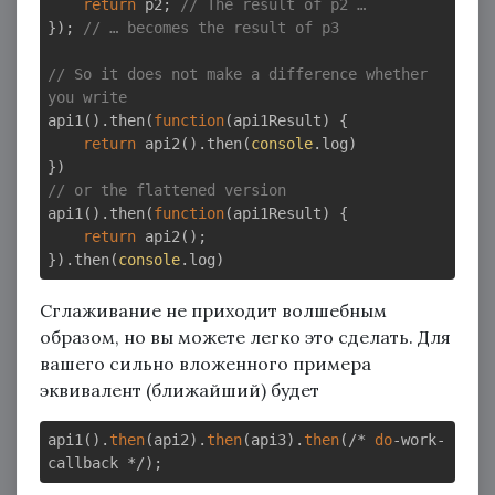
return
 p2; 
// The result of p2 …
}); 
// … becomes the result of p3
// So it does not make a difference whether 
you write
api1().then(
function
(
api1Result
) 
{

return
 api2().then(
console
.log)

// or the flattened version
api1().then(
function
(
api1Result
) 
{

return
 api2();

}).then(
console
Сглаживание не приходит волшебным
образом, но вы можете легко это сделать. Для
вашего сильно вложенного примера
эквивалент (ближайший) будет
api1().
then
(api2).
then
(api3).
then
(/* 
do
-work-