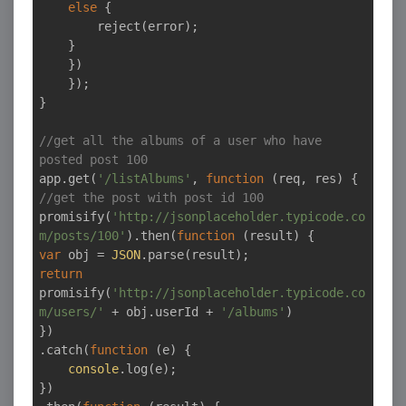
else
 {

        reject(error);

    }

    })

    });

}

//get all the albums of a user who have 
posted post 100
app.get(
'/listAlbums'
, 
function
 (
req, res
) 
//get the post with post id 100
promisify(
'http://jsonplaceholder.typicode.co
m/posts/100'
).then(
function
 (
result
) 
var
 obj = 
JSON
return
promisify(
'http://jsonplaceholder.typicode.co
m/users/'
 + obj.userId + 
'/albums'
)

})

.catch(
function
 (
e
) 
{

console
.log(e);

})
