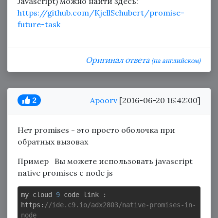
Javascript) можно найти здесь:
https://github.com/KjellSchubert/promise-
future-task
Оригинал ответа
(на английском)
2
Apoorv
[2016-06-20 16:42:00]
Нет promises - это просто оболочка при
обратных вызовах
Пример Вы можете использовать javascript
native promises с node js
my cloud 
9
 code link : 
https:
//ide.c9.io/adx2803/native-promises-in-
node