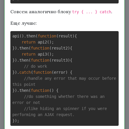
Совсем аналогично блоку
.
try { ... } catch
Еще лучше:
api().then(
function
(result)
{

return
 api2();

}).then(
function
(result2)
{

return
 api3();

}).then(
function
(result3)
{

// do work
}).
catch
(
function
(error)
{

//handle any error that may occur before 
this point
}).then(
function
()
{

//do something whether there was an 
error or not
//like hiding an spinner if you were 
performing an AJAX request.