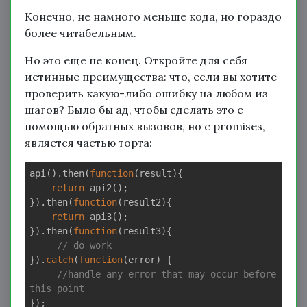
Конечно, не намного меньше кода, но гораздо
более читабельным.
Но это еще не конец. Откройте для себя
истинные преимущества: что, если вы хотите
проверить какую-либо ошибку на любом из
шагов? Было бы ад, чтобы сделать это с
помощью обратных вызовов, но с promises,
является частью торта:
api().then(
function
(result)
{

return
 api2();

}).then(
function
(result2)
{

return
 api3();

}).then(
function
(result3)
{

// do work
}).
catch
(
function
(error)
{

//handle any error that may occur before 
this point