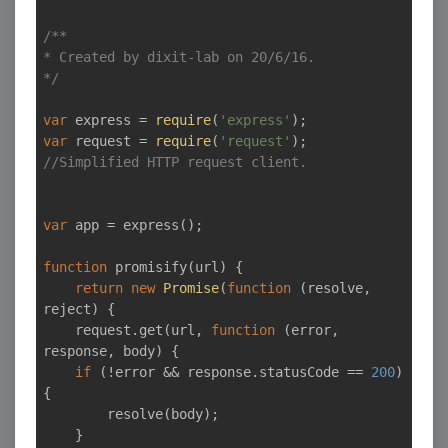
/**

* Created by dixit-lab on 20/6/16.

*/
var
 express = 
require
(
'express'
var
 request = 
require
(
'request'
);   
//Simplified HTTP request client.
var
 app = express();

function
promisify
(
url
) 
{

return
new
Promise
(
function
 (
resolve, 
reject
) 
{

    request.get(url, 
function
 (
error, 
response, body
) 
{

if
 (!error && response.statusCode == 
200
) 
{

        resolve(body);

    }
