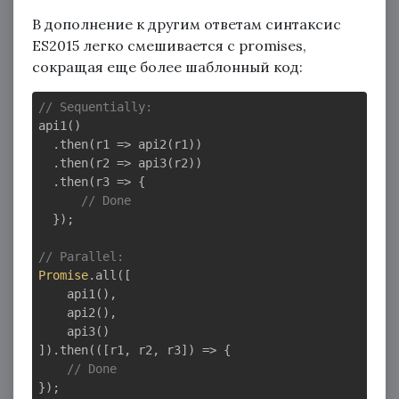
В дополнение к другим ответам синтаксис
ES2015 легко смешивается с promises,
сокращая еще более шаблонный код:
// Sequentially:
api1()

  .then(
r1
 =>
 api2(r1))

  .then(
r2
 =>
 api3(r2))

  .then(
r3
 =>
 {

// Done
  });

// Parallel:
Promise
.all([

    api1(),

    api2(),

    api3()

]).then(
(
[r1, r2, r3]
) =>
 {

// Done