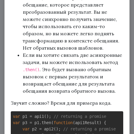
обещание, которое представляет
преобразованный результат. Вы не
можете синхронно получить значение,
чтобы использовать его каким-то
образом, но вы можете легко поднять
трансформацию в контексте обещания.
Нет обратных вызовов шаблонов.
Если вы хотите связать две асинхронные
задачи, вы можете использовать метод
. Это будет вызвано обратным
.then()
вызовом с первым результатом и
возвращает обещание для результата
обещания возврата обратного вызова.
Звучит сложно? Время для примера кода.
var
 p1 = api1(); 
// returning a promise
var
 p3 = p1.then(
function
(
api1Result
) 
{

var
 p2 = api2(); 
// returning a promise