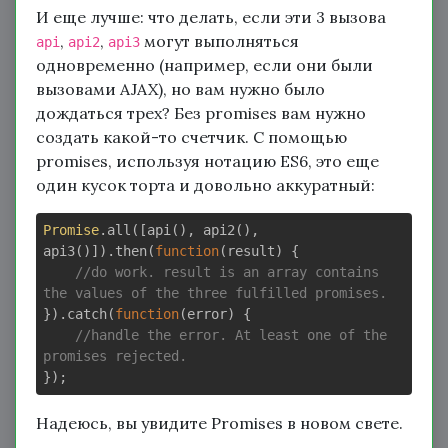
И еще лучше: что делать, если эти 3 вызова
,
,
могут выполняться
api
api2
api3
одновременно (например, если они были
вызовами AJAX), но вам нужно было
дождаться трех? Без promises вам нужно
создать какой-то счетчик. С помощью
promises, используя нотацию ES6, это еще
один кусок торта и довольно аккуратный:
Promise
.all([api(), api2(), 
api3()]).then(
function
(
result
) 
{

//do work. result is an array contains 
the values of the three fulfilled promises.
}).catch(
function
(
error
) 
{

//handle the error. At least one of the 
promises rejected.
Надеюсь, вы увидите Promises в новом свете.