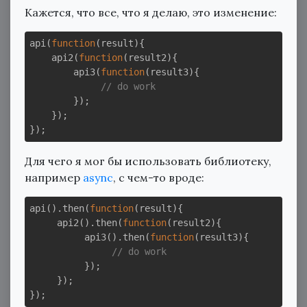
Кажется, что все, что я делаю, это изменение:
api(
function
(
result
)
{

    api2(
function
(
result2
)
{

        api3(
function
(
result3
)
{

// do work
        });

    });

Для чего я мог бы использовать библиотеку,
например
async
, с чем-то вроде:
api().then(
function
(
result
)
{

     api2().then(
function
(
result2
)
{

          api3().then(
function
(
result3
)
{

// do work
          });

     });
